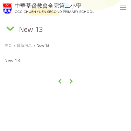
中華基督教會全完第二小學
T
CCC CHUEN YUEN SECOND PRIMARY SCHOOL
o
g
New 13
g
l
e
主頁
最新消息
New 13
n
a
v
New 13
i
g
a
«
»
t
i
o
n