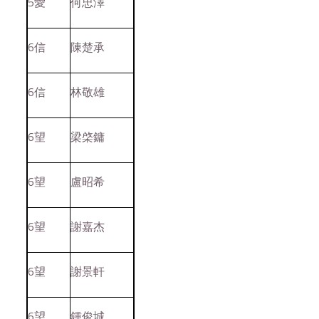
5愛
何忠澤
6信
陳楚承
6信
林敬雄
6望
梁棨鏞
6望
盧昭希
6望
謝嘉杰
6望
謝景軒
6望
鍾俊城