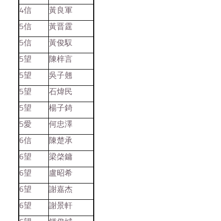
4信
黃良軍
5信
黃晋霆
5信
黃俊馭
5望
陳梓言
5望
吳子翹
5望
石煒民
5望
楊子錡
5愛
何忠澤
6信
陳楚承
6望
梁棨鏞
6望
盧昭希
6望
謝嘉杰
6望
謝景軒