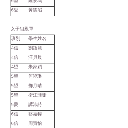
6望
鍾俊城
6愛
黃德滔
女子組殿軍
班別
學生姓名
4信
劉語翹
4信
汪貝晨
4望
朱家穎
5望
何曉琳
5望
鄧月晴
5望
衛江珊珊
5愛
譚沛詩
6信
蔡嘉幃
6信
周寶怡