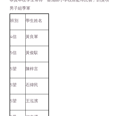
男子組季軍
班別
學生姓名
4信
黃良軍
5信
黃俊馭
5望
陳梓言
5望
石煒民
5望
王泓濱