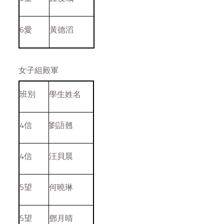
6愛
黃德滔
女子組殿軍
班別
學生姓名
4信
劉語翹
4信
汪貝晨
5望
何曉琳
5望
鄧月晴