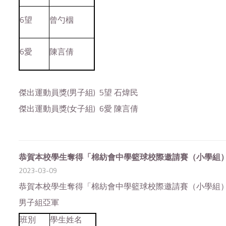
6望
曾勺栶
6愛
陳言倩
傑出運動員獎(男子組) 5望 石煒民
傑出運動員獎(女子組) 6愛 陳言倩
恭賀本校學生奪得「棉紡會中學籃球校際邀請賽（小學組
2023-03-09
恭賀本校學生奪得「棉紡會中學籃球校際邀請賽（小學組
男子組亞軍
班別
學生姓名