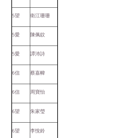
5望
衛江珊珊
5愛
陳佩鈫
5愛
譚沛詩
6信
蔡嘉幃
6信
周寶怡
6望
朱家瑩
6望
李悅鈴