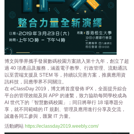
博文與學界攜手發展數碼校園方案踏入第十九年，創立了超
過 40 項產品及服務，涵蓋電子教學、行政管理、流動通訊
以至雲端支援及 STEM 等，持續以完善方案，推廣應用資
訊科技，回應學界不同關注。
在 eClassDay 2019，博文將首度發佈 IPX，全面提升綜合
平台的管理效能及與 APP 的連繫，致力協助每間學校成為
AI 世代下的「智慧數碼校園」；同日將舉行 18 場專題分
享，就不同範疇的 IT 規劃、管理及應用進行分享及交流，
誠邀各同工參與，匯聚 IT 力量。
活動網站
https://eclassday2019.weebly.com/