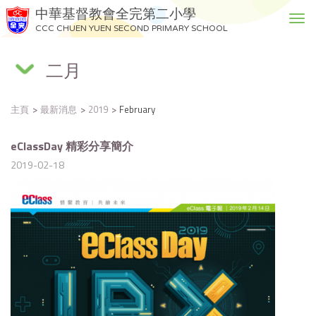
中華基督教會全完第二小學
T
CCC CHUEN YUEN SECOND PRIMARY SCHOOL
o
g
二月
g
l
e
主頁
最新消息
2019
February
n
a
v
eClassDay 精彩分享簡介
i
2019-02-18
g
a
t
i
o
n