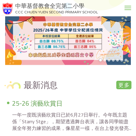
中華基督教會全完第二小學
T
CCC CHUEN YUEN SECOND PRIMARY SCHOOL
o
g
g
l
e
n
a
v
i
g
最新消息
a
更多
t
i
25-26 演藝欣賞日
o
n
一年一度既演藝欣賞日已於6月27日舉行。今年既主題
係「Starry Stge」，期望透過舞台表演，讓各同學能盡
展全年努力練習的成果，像星星一樣，在台上發光發亮...