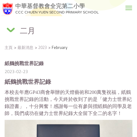
中華基督教會全完第二小學
T
CCC CHUEN YUEN SECOND PRIMARY SCHOOL
o
g
二月
g
l
e
主頁
最新消息
2023
February
n
a
v
紙鶴挑戰世界記錄
i
2023-02-23
g
紙鶴挑戰世界記錄
a
t
本校去年應GP43商會舉辦的天燈藝術和200萬隻祝福，紙鶴
i
挑戰世界記錄的活動，今天終於收到了的是「健力士世界紀
o
錄證書」，十分興奮！感謝每一位有參與摺紙鶴的同學及老
n
師，我們成功在健力士世界紀錄大全留下全二的名字！