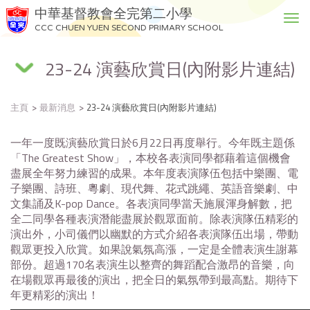
中華基督教會全完第二小學
T
CCC CHUEN YUEN SECOND PRIMARY SCHOOL
o
g
23-24 演藝欣賞日(內附影片連結)
g
l
e
主頁
最新消息
23-24 演藝欣賞日(內附影片連結)
n
a
v
一年一度既演藝欣賞日於6月22日再度舉行。今年既主題係
i
「The Greatest Show」，本校各表演同學都藉着這個機會
g
盡展全年努力練習的成果。本年度表演隊伍包括中樂團、電
a
子樂團、詩班、粵劇、現代舞、花式跳繩、英語音樂劇、中
t
文集誦及K-pop Dance。各表演同學當天施展渾身解數，把
i
全二同學各種表演潛能盡展於觀眾面前。除表演隊伍精彩的
o
演出外，小司儀們以幽默的方式介紹各表演隊伍出場，帶動
n
觀眾更投入欣賞。如果說氣氛高漲，一定是全體表演生謝幕
部份。超過170名表演生以整齊的舞蹈配合激昂的音樂，向
在場觀眾再最後的演出，把全日的氣氛帶到最高點。期待下
年更精彩的演出！