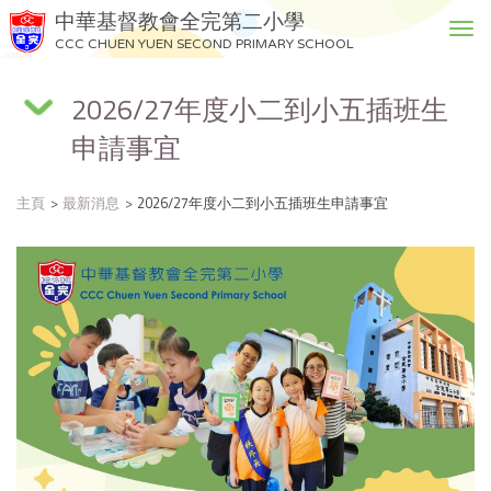
中華基督教會全完第二小學
T
CCC CHUEN YUEN SECOND PRIMARY SCHOOL
o
g
2026/27年度小二到小五插班生
g
l
申請事宜
e
n
a
主頁
最新消息
2026/27年度小二到小五插班生申請事宜
v
i
g
a
t
i
o
n