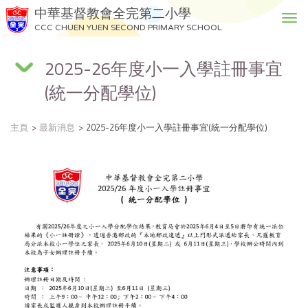
中華基督教會全完第二小學
T
CCC CHUEN YUEN SECOND PRIMARY SCHOOL
o
g
2025-26年度小一入學註冊事宜
g
l
(統一分配學位)
e
n
a
主頁
最新消息
2025-26年度小一入學註冊事宜(統一分配學位)
v
i
g
a
t
i
o
n