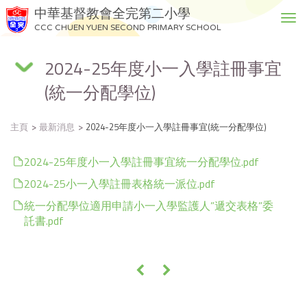
中華基督教會全完第二小學
T
CCC CHUEN YUEN SECOND PRIMARY SCHOOL
o
g
2024-25年度小一入學註冊事宜
g
l
(統一分配學位)
e
n
a
主頁
最新消息
2024-25年度小一入學註冊事宜(統一分配學位)
v
i
2024-25年度小一入學註冊事宜統一分配學位.pdf
g
2024-25小一入學註冊表格統一派位.pdf
a
t
統一分配學位適用申請小一入學監護人”遞交表格”委
i
託書.pdf
o
n
«
»