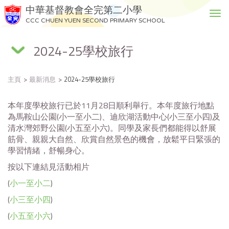
中華基督教會全完第二小學
T
CCC CHUEN YUEN SECOND PRIMARY SCHOOL
o
g
2024-25學校旅行
g
l
e
主頁
最新消息
2024-25學校旅行
n
a
v
本年度學校旅行已於11月28日順利舉行。本年度旅行地點
i
為馬鞍山公園(小一至小二)、迪欣湖活動中心(小三至小四)及
g
清水灣郊野公園(小五至小六)。同學及家長們都能得以舒展
a
筋骨、親親大自然、欣賞自然景色的機會，放鬆平日緊張的
t
學習情緒，舒暢身心。
i
按以下連結見活動相片
o
(
小一至小二
)
n
(
小三至小四
)
(
小五至小六
)