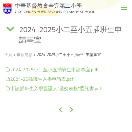
中華基督教會全完第二小學
T
CCC CHUEN YUEN SECOND PRIMARY SCHOOL
o
g
2024-2025小二至小五插班生申
g
l
請事宜
e
n
a
主頁
最新消息
2024-2025小二至小五插班生申請事宜
v
i
2024-2025小二至小五插班生申請事宜.pdf
g
2024-25插班生入學申請表.pdf
a
t
申請插班生入學監護人”遞交表格”委託書.pdf
i
o
n
«
»