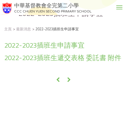
中華基督教會全完第二小學
T
2022-2023插班生申請事宜
CCC CHUEN YUEN SECOND PRIMARY SCHOOL
o
g
g
主頁
最新消息
2022-2023插班生申請事宜
l
e
2022-2023插班生申請事宜
n
a
2022-2023插班生遞交表格 委託書 附件
v
i
g
a
«
»
t
i
o
n