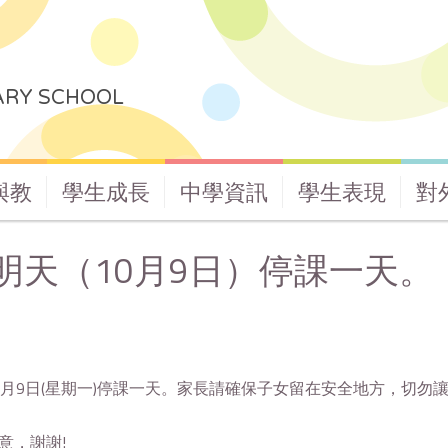
ARY SCHOOL
與教
學生成長
中學資訊
學生表現
對
明天（10月9日）停課一天。
0月9日(星期一)停課一天。家長請確保子女留在安全地方，切
意，謝謝!