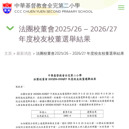
中華基督教會全完第二小學
T
CCC CHUEN YUEN SECOND PRIMARY SCHOOL
o
g
法團校董會2025/26 – 2026/27
g
l
年度校友校董選舉結果
e
n
a
主頁
最新消息
法團校董會2025/26 – 2026/27 年度校友校董選舉結果
v
i
g
a
t
i
o
n