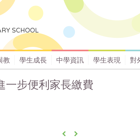
ARY SCHOOL
與教
學生成長
中學資訊
學生表現
對
方式 進一步便利家長繳費
«
»