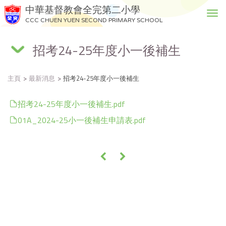
中華基督教會全完第二小學
T
CCC CHUEN YUEN SECOND PRIMARY SCHOOL
o
g
招考24-25年度小一後補生
g
l
e
主頁
最新消息
招考24-25年度小一後補生
n
a
v
招考24-25年度小一後補生.pdf
i
01A_2024-25小一後補生申請表.pdf
g
a
t
«
»
i
o
n