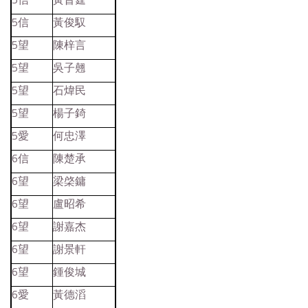
5信
黃俊馭
5望
陳梓言
5望
吳子翹
5望
石煒民
5望
楊子錡
5愛
何忠澤
6信
陳楚承
6望
梁棨鏞
6望
盧昭希
6望
謝嘉杰
6望
謝景軒
6望
鍾俊城
6愛
黃德滔