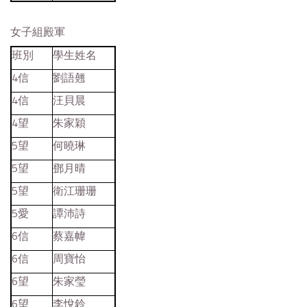
女子組殿軍
班別
學生姓名
4信
劉語翹
4信
汪貝晨
4望
朱家穎
5望
何曉琳
5望
鄧月晴
5望
衛江珊珊
5愛
譚沛詩
6信
蔡嘉幃
6信
周寶怡
6望
朱家瑩
6望
李悅鈴