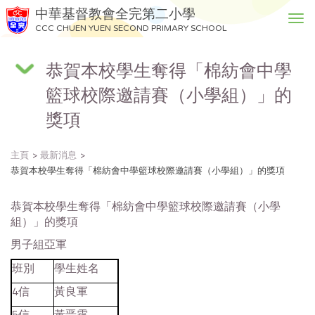
中華基督教會全完第二小學
T
CCC CHUEN YUEN SECOND PRIMARY SCHOOL
o
g
恭賀本校學生奪得「棉紡會中學
g
l
籃球校際邀請賽（小學組）」的
e
n
獎項
a
v
主頁
最新消息
i
恭賀本校學生奪得「棉紡會中學籃球校際邀請賽（小學組）」的獎項
g
a
恭賀本校學生奪得「棉紡會中學籃球校際邀請賽（小學
t
組）」的獎項
i
o
男子組亞軍
n
班別
學生姓名
4信
黃良軍
5信
黃晋霆