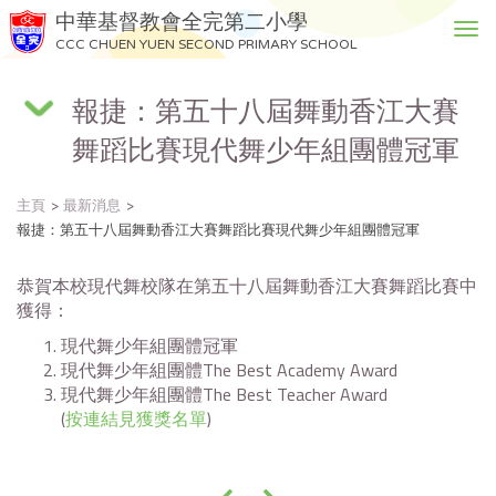
中華基督教會全完第二小學
T
CCC CHUEN YUEN SECOND PRIMARY SCHOOL
o
g
報捷：第五十八屆舞動香江大賽
g
l
舞蹈比賽現代舞少年組團體冠軍
e
n
a
主頁
最新消息
v
報捷：第五十八屆舞動香江大賽舞蹈比賽現代舞少年組團體冠軍
i
g
恭賀本校現代舞校隊在第五十八屆舞動香江大賽舞蹈比賽中
a
獲得：
t
現代舞少年組團體冠軍
i
現代舞少年組團體The Best Academy Award
o
現代舞少年組團體The Best Teacher Award
n
(
按連結見獲獎名單
)