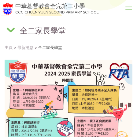
中華基督教會全完第二小學
T
CCC CHUEN YUEN SECOND PRIMARY SCHOOL
o
g
全二家長學堂
g
l
e
主頁
最新消息
全二家長學堂
n
a
v
i
g
a
t
i
o
n