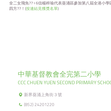
全二女飛魚??‍♀️6信楊梓瑜代表葵涌區參加第八屆全港小學
四方??！(
按連結見獲獎名單
)
中華基督教會全完第二小學
CCC CHUEN YUEN SECOND PRIMARY SCHO
新界葵涌上角街３號
(852) 24201220