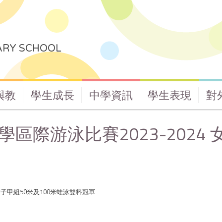
ARY SCHOOL
與教
學生成長
中學資訊
學生表現
對
區際游泳比賽2023-2024 
女子甲組50米及100米蛙泳雙料冠軍