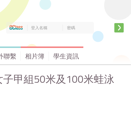
外聯繫
相片簿
學生資訊
女子甲組50米及100米蛙泳