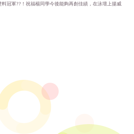
蛙泳雙料冠軍??！祝福楊同學今後能夠再創佳績，在泳壇上揚威