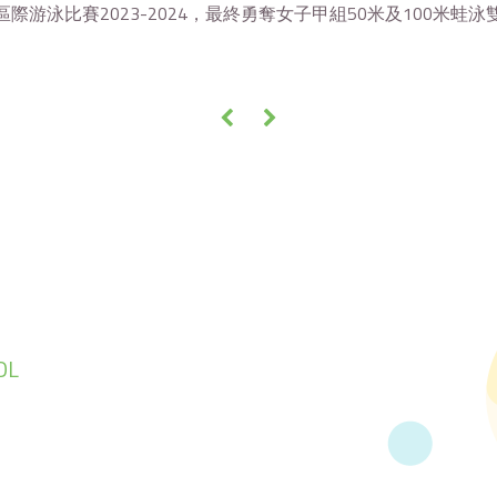
區際游泳比賽2023-2024，最終勇奪女子甲組50米及100米
«
»
OL