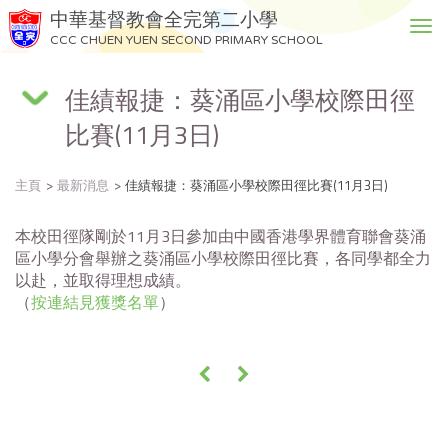
中華基督教會全完第二小學
T
CCC CHUEN YUEN SECOND PRIMARY SCHOOL
o
g
佳績報捷：葵涌區小學校際田徑
g
l
比賽(11月3日)
e
n
a
主頁
最新消息
佳績報捷：葵涌區小學校際田徑比賽(11月3日)
v
i
本校田徑隊剛於11月3日參加由中國香港學界體育聯會葵涌
g
區小學分會舉辦之葵涌區小學校際田徑比賽，各同學都全力
a
以赴，並取得理想成績。
t
（
按連結見獲獎名單
）
i
o
n
«
»