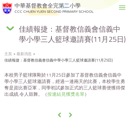
中華基督教會全完第二小學
T
CCC CHUEN YUEN SECOND PRIMARY SCHOOL
o
g
佳績報捷：基督教信義會信義中
g
l
學小學三人籃球邀請賽(11月25日)
e
n
a
主頁
最新消息
v
佳績報捷：基督教信義會信義中學小學三人籃球邀請賽(11月25日)
i
g
本校男子籃球隊剛於11月25日參加了基督教信義會信義中
a
學小學三人籃球邀請賽，經過一連兩天的比賽，本校學生勇
t
奪是資比賽亞軍，同學初試參加正式的三人籃球賽便獲得傑
i
出成績,令人鼓舞。（
按連結見獲獎名單
）
o
n
«
»