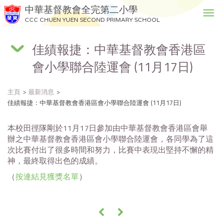
中華基督教會全完第二小學
T
CCC CHUEN YUEN SECOND PRIMARY SCHOOL
o
g
佳績報捷：中華基督教會香港區
g
l
會小學聯合陸運會 (11月17日)
e
n
a
主頁
最新消息
v
佳績報捷：中華基督教會香港區會小學聯合陸運會 (11月17日)
i
g
本校田徑隊剛於11月17日參加由中華基督教會香港區會舉
a
辦之中華基督教會香港區會小學聯合陸運會，各同學為了這
t
次比賽付出了很多時間和努力，比賽中表現出堅持不懈的精
i
神，最終取得出色的成績。
o
（
按連結見獲獎名單
）
n
«
»