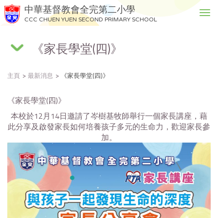
中華基督教會全完第二小學
T
CCC CHUEN YUEN SECOND PRIMARY SCHOOL
o
g
《家長學堂(四)》
g
l
e
主頁
最新消息
《家長學堂(四)》
n
a
v
《家長學堂(四)》
i
本校於12月14日邀請了岑樹基牧師舉行一個家長講座，藉
g
此分享及啟發家長如何培養孩子多元的生命力，歡迎家長參
a
加。
t
i
o
n