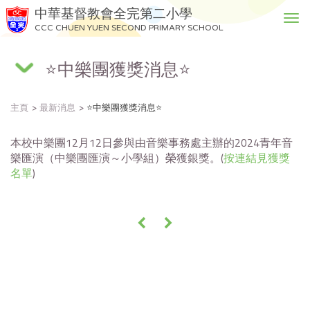
中華基督教會全完第二小學
T
CCC CHUEN YUEN SECOND PRIMARY SCHOOL
o
g
⭐中樂團獲獎消息⭐
g
l
e
主頁
最新消息
⭐中樂團獲獎消息⭐
n
a
v
本校中樂團12月12日參與由音樂事務處主辦的2024青年音
i
樂匯演（中樂團匯演～小學組）榮獲銀獎。(
按連結見獲獎
g
名單
)
a
t
i
«
»
o
n