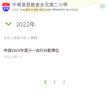
中華基督教會全完第二小學
T
CCC CHUEN YUEN SECOND PRIMARY SCHOOL
o
g
2022年
g
l
e
主頁
最新消息
2022
n
a
v
申請2023年度小一自行分配學位
i
2022-09-17
g
a
t
i
o
«
1
2
n