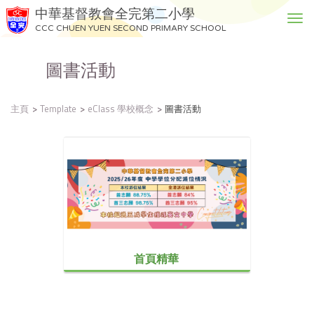
中華基督教會全完第二小學
T
CCC CHUEN YUEN SECOND PRIMARY SCHOOL
o
g
圖書活動
g
l
e
主頁
Template
eClass 學校概念
圖書活動
n
a
v
i
g
a
t
i
o
n
首頁精華