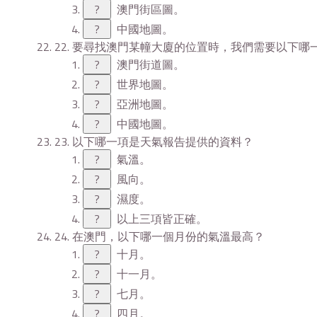
?
澳門街區圖。
?
中國地圖。
22. 要尋找澳門某幢大廈的位置時，我們需要以下哪
?
澳門街道圖。
?
世界地圖。
?
亞洲地圖。
?
中國地圖。
23. 以下哪一項是天氣報告提供的資料？
?
氣溫。
?
風向。
?
濕度。
?
以上三項皆正確。
24. 在澳門，以下哪一個月份的氣溫最高？
?
十月。
?
十一月。
?
七月。
?
四月。