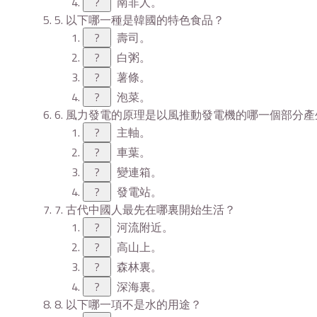
?
南非人。
5. 以下哪一種是韓國的特色食品？
?
壽司。
?
白粥。
?
薯條。
?
泡菜。
6. 風力發電的原理是以風推動發電機的哪一個部分產
?
主軸。
?
車葉。
?
變連箱。
?
發電站。
7. 古代中國人最先在哪裏開始生活？
?
河流附近。
?
高山上。
?
森林裏。
?
深海裏。
8. 以下哪一項不是水的用途？