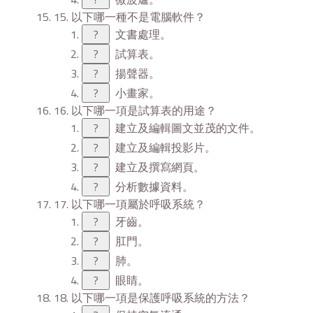
15. 以下哪一種不是電腦軟件？
?
文書處理。
?
試算表。
?
揚聲器。
?
小畫家。
16. 以下哪一項是試算表的用途？
?
建立及編輯圖文並茂的文件。
?
建立及編輯投影片。
?
建立及撰寫網頁。
?
分析數據資料。
17. 以下哪一項屬於呼吸系統？
?
牙齒。
?
肛門。
?
肺。
?
眼睛。
18. 以下哪一項是保護呼吸系統的方法？