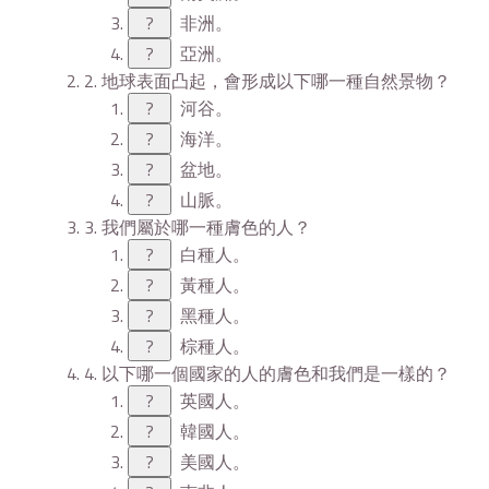
?
非洲。
?
亞洲。
2. 地球表面凸起，會形成以下哪一種自然景物？
?
河谷。
?
海洋。
?
盆地。
?
山脈。
3. 我們屬於哪一種膚色的人？
?
白種人。
?
黃種人。
?
黑種人。
?
棕種人。
4. 以下哪一個國家的人的膚色和我們是一樣的？
?
英國人。
?
韓國人。
?
美國人。