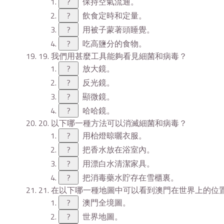
?
保持空氣流通。
?
飲食定時和定量。
?
用被子蒙著頭睡覺。
?
吃高鹽分的食物。
19. 我們用甚麼工具能夠看見細菌和病毒？
?
放大鏡。
?
反光鏡。
?
顯微鏡。
?
哈哈鏡。
20. 以下哪一種方法可以消滅細菌和病毒？
?
用枱燈晾曬衣服。
?
把香水放在浴室內。
?
用漂白水清潔家具。
?
把消毒藥水貯存在雪櫃裏。
21. 在以下哪一種地圖中可以看到澳門在世界上的位
?
澳門全境圖。
?
世界地圖。