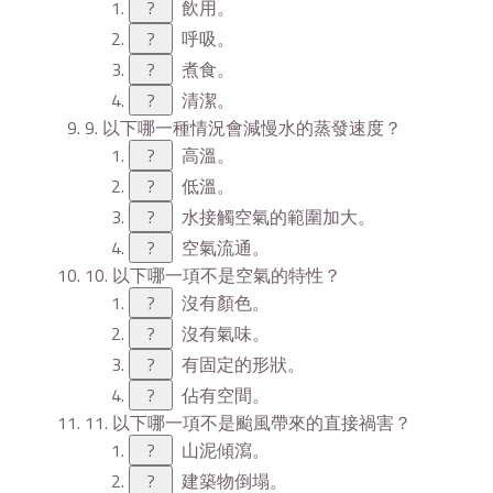
?
飲用。
?
呼吸。
?
煮食。
?
清潔。
9. 以下哪一種情況會減慢水的蒸發速度？
?
高溫。
?
低溫。
?
水接觸空氣的範圍加大。
?
空氣流通。
10. 以下哪一項不是空氣的特性？
?
沒有顏色。
?
沒有氣味。
?
有固定的形狀。
?
佔有空間。
11. 以下哪一項不是颱風帶來的直接禍害？
?
山泥傾瀉。
?
建築物倒塌。