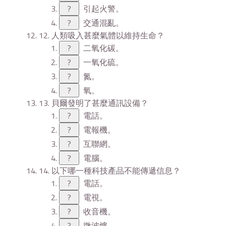
?
引起火警。
?
交通混亂。
12. 人類吸入甚麼氣體以維持生命？
?
二氧化碳。
?
一氧化硫。
?
氮。
?
氧。
13. 貝爾發明了甚麼通訊設備？
?
電話。
?
電報機。
?
互聯網。
?
電腦。
14. 以下哪一種科技產品不能傳遞信息？
?
電話。
?
電視。
?
收音機。
?
微波爐。