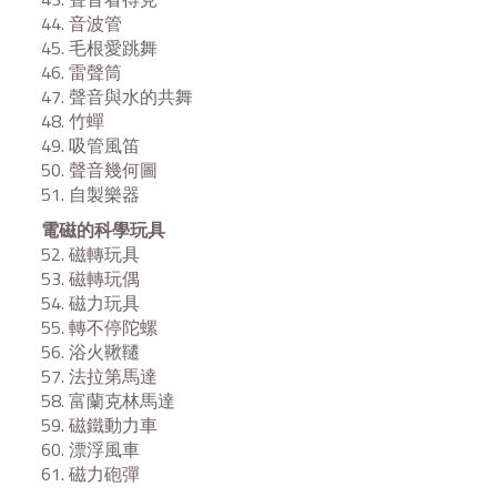
44. 音波管
45. 毛根愛跳舞
46. 雷聲筒
47. 聲音與水的共舞
48. 竹蟬
49. 吸管風笛
50. 聲音幾何圖
51. 自製樂器
電磁的科學玩具
52. 磁轉玩具
53. 磁轉玩偶
54. 磁力玩具
55. 轉不停陀螺
56. 浴火鞦韆
57. 法拉第馬達
58. 富蘭克林馬達
59. 磁鐵動力車
60. 漂浮風車
61. 磁力砲彈