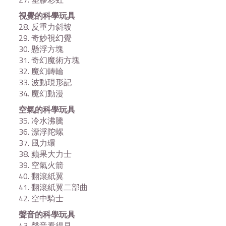
視覺的科學玩具
28. 反重力斜坡
29. 奇妙視幻覺
30. 懸浮方塊
31. 奇幻魔術方塊
32. 魔幻轉輪
33. 波動現形記
34. 魔幻動漫
空氣的科學玩具
35. 冷水沸騰
36. 漂浮陀螺
37. 風力環
38. 蘋果大力士
39. 空氣火箭
40. 翻滾紙翼
41. 翻滾紙翼二部曲
42. 空中騎士
聲音的科學玩具
43. 聲音看得見