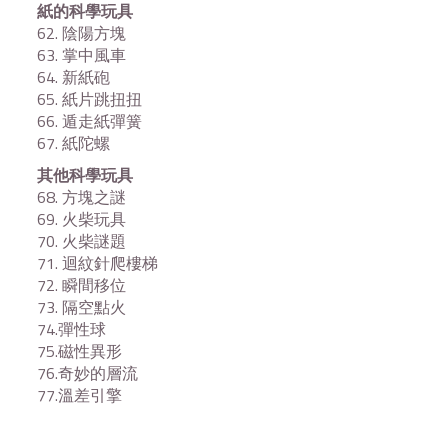
紙的科學玩具
62. 陰陽方塊
63. 掌中風車
64. 新紙砲
65. 紙片跳扭扭
66. 遁走紙彈簧
67. 紙陀螺
其他科學玩具
68. 方塊之謎
69. 火柴玩具
70. 火柴謎題
71. 迴紋針爬樓梯
72. 瞬間移位
73. 隔空點火
74.彈性球
75.磁性異形
76.奇妙的層流
77.溫差引擎