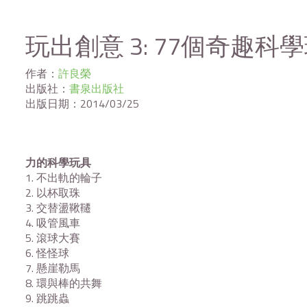
玩出創意 3: 77個奇趣科
作者：
許良榮
出版社：
書泉出版社
出版日期：
2014/03/25
力的科學玩具
1. 不出軌的輪子
2. 以杯取珠
3. 交替盪鞦韆
4. 吸管風車
5. 滾球大賽
6. 怪怪球
7. 懸崖勒馬
8. 環與棒的共舞
9. 跳跳蟲