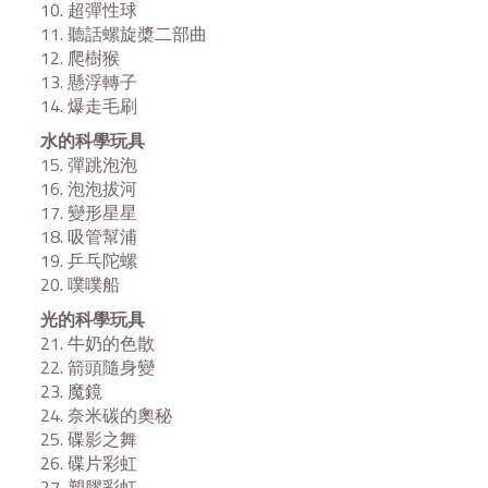
10. 超彈性球
11. 聽話螺旋槳二部曲
12. 爬樹猴
13. 懸浮轉子
14. 爆走毛刷
水的科學玩具
15. 彈跳泡泡
16. 泡泡拔河
17. 變形星星
18. 吸管幫浦
19. 乒乓陀螺
20. 噗噗船
光的科學玩具
21. 牛奶的色散
22. 箭頭隨身變
23. 魔鏡
24. 奈米碳的奧秘
25. 碟影之舞
26. 碟片彩虹
27. 塑膠彩虹