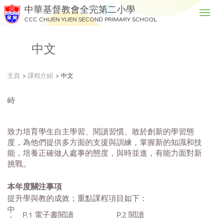
中華基督教會全完第二小學
T
CCC CHUEN YUEN SECOND PRIMARY SCHOOL
o
g
中文
g
l
e
主頁
課程介紹
中文
n
a
v
峙
i
g
致力培育學生自主學習、閱讀習慣、敢於創新的學習態
a
度，為他們提供多方面的支援與訓練，掌握新的知識和技
t
能，培養正確做人處事的態度，與時並進，有能力面對新
i
挑戰。
o
n
本年度關注事項
提升學與教的成效；重點課程項目如下：
中
P.1 電子書閱讀 P.2 閱讀