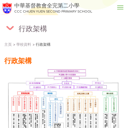
中華基督教會全完第二小學
T
CCC CHUEN YUEN SECOND PRIMARY SCHOOL
o
g
行政架構
g
l
e
主頁
學校資料
行政架構
n
a
v
行政架構
i
g
a
t
i
o
n