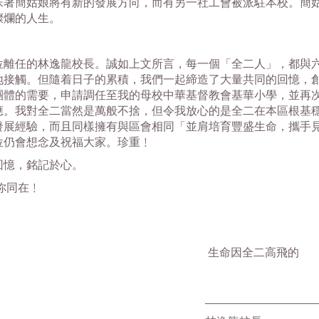
簡姑娘將有新的發展方向，而有另一社工會被派駐本校。簡姑
燦爛的人生。
任的林逸龍校長。誠如上文所言，每一個「全二人」，都與六
地接觸。但隨着日子的累積，我們一起締造了大量共同的回憶，
團體的需要，申請調任至我的母校中華基督教會基華小學，並再
應。我對全二當然是萬般不捨，但令我放心的是全二在本區根基
發展經驗，而且同樣擁有與區會相同「並肩培育豐盛生命，攜手
位仍會想念及祝福大家。
珍重﹗
憶，銘記於心。
你同在﹗
生命因全二高飛的