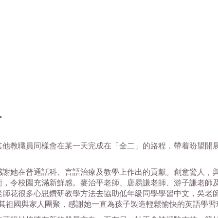
>
教職員同樣會在某一天完成在「全二」的路程，帶着盼望開展
謝她在普通話科、言語治療及教學上作出的貢獻。創意驚人，與
術，令校園充滿新鮮感。麥治平老師、唐易謙老師、游子謙老師
老師花很多心思鑽研教學方法去協助低年級同學學習中文，吳老
其祖國與家人團聚，感謝她一直為孩子製造輕鬆愉快的英語學習