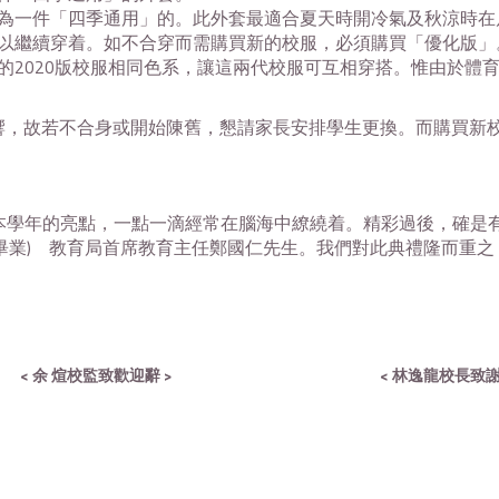
為一件「四季通用」的。此外套最適合夏天時開冷氣及秋涼時在
以繼續穿着。如不合穿而需購買新的校服，必須購買「優化版」
的
2020
版校服相同色系，讓這兩代校服可互相穿搭。惟由於體
故若不合身或開始陳舊，懇請家長安排學生更換。而購買新校
本學年的亮點，一點一滴經常在腦海中繚繞着。精彩過後，確是
畢業
)
教育局首席教育主任鄭國仁先生。我們對此典禮隆而重之
< 余
煊
校監致歡迎辭 >
< 林逸龍校長致謝