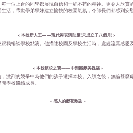
每一位上台的同學都展現自信和一絲不苟的精神。更令人欣賞
園生活，帶動學弟學妹建立愉快的校園氣氛，令師長們都感到安
< 本校新人王
——
現代舞表演助慶(只成立了八個月) >
我暢談學校點滴。他描述校園及學校生活時，處處流露感恩及
< 本校鎮校之寶
——
中樂團獻美祝福 >
激烈的競爭中為他們的孩子選擇本校。入讀之後，無論甚麼處
空間學校繼續成長。
< 感人的獻花致謝 >