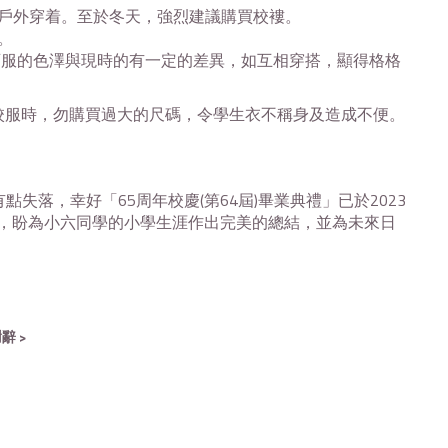
戶外穿着。至於冬天，強烈建議購買校褸。
。
育服的色澤與現時的有一定的差異，如互相穿搭，顯得格格
服時，勿購買過大的尺碼，令學生衣不稱身及造成不便。
有點失落，幸好「
65
周年校慶
(
第
64
屆
)
畢業典禮」已於
2023
，盼為小六同學的小學生涯作出完美的總結，並為未來日
辭 >