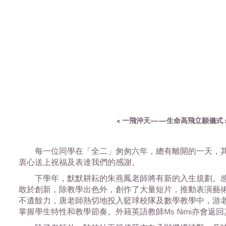
< 一飛沖天
——
生命高飛立願儀式 
每一位同學在「全二」匆匆六年，總有離開的一天，其他
衷心送上祝福及表達我們的感謝。
下學年，默默耕耘的朱燕鳳老師將有新的入生規劃。感
敢於創新，除教學出色外，創作了大量短片，推動表演藝
不遺餘力，唐老師熱切地投入籃球校隊及數學教學中，游
掌握學生特性和教學節奏。外籍英語教師
Ms Nimi
亦會返回