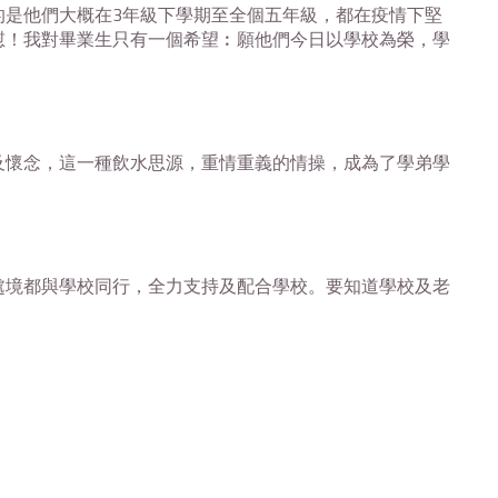
的是他們大概在
3
年級下學期至全個五年級，都在疫情下堅
慰！我對畢業生只有一個希望︰願他們今日以學校為榮，學
懷念，這一種飲水思源，重情重義的情操，成為了學弟學
境都與學校同行，全力支持及配合學校。要知道學校及老