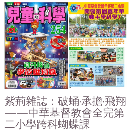
紫荊雜誌：破蛹·承擔·飛翔
——中華基督教會全完第
二小學跨科蝴蝶課