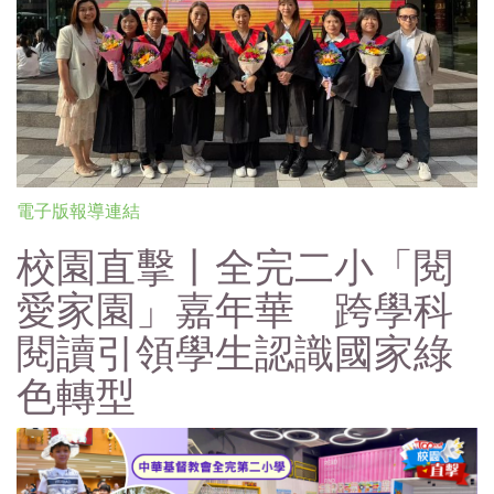
電子版報導連結
校園直擊丨全完二小「閱
愛家園」嘉年華 跨學科
閱讀引領學生認識國家綠
色轉型