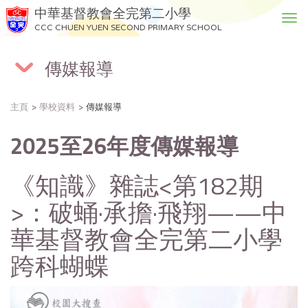
中華基督教會全完第二小學
T
CCC CHUEN YUEN SECOND PRIMARY SCHOOL
o
g
傳媒報導
g
l
e
主頁
學校資料
傳媒報導
n
a
2025至26年度傳媒報導
v
i
g
《知識》雜誌<第182期
a
>：破蛹·承擔·飛翔——中
t
i
華基督教會全完第二小學
o
n
跨科蝴蝶