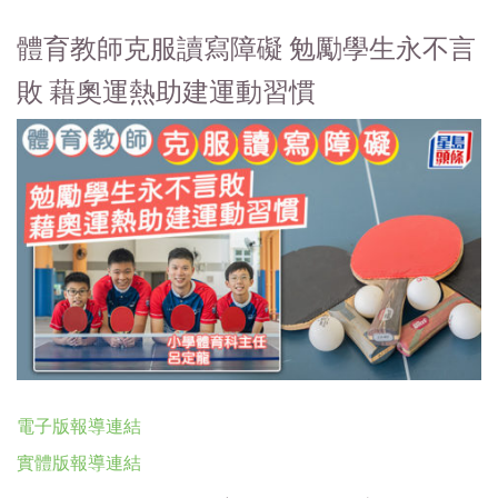
體育教師克服讀寫障礙 勉勵學生永不言
敗 藉奧運熱助建運動習慣
電子版報導連結
實體版報導連結