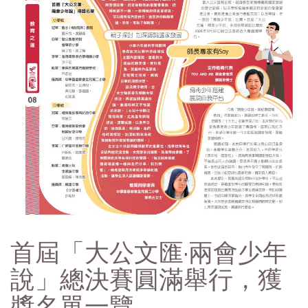
首屆「大公文匯·兩會少年
說」總決賽圓滿舉行，獲
獎名單一覽