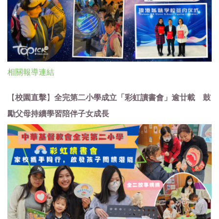
相關報導連結
【
校園直擊
】
全完第二小學成立「彩虹讀書會」逾廿載 鼓
勵父母持續學習陪伴子女成長