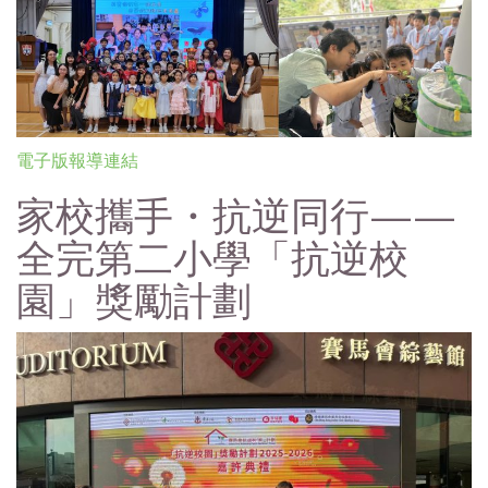
電子版報導連結
家校攜手・抗逆同行——
全完第二小學「抗逆校
園」獎勵計劃