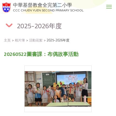
中華基督教會全完第二小學
T
CCC CHUEN YUEN SECOND PRIMARY SCHOOL
o
g
2025-2026年度
g
l
e
主頁
相片簿
活動花絮
2025-2026年度
n
a
20260522圖書課：布偶故事活動
v
i
g
a
t
i
o
n