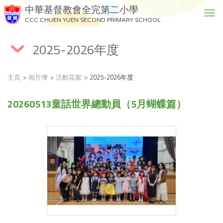
中華基督教會全完第二小學
T
CCC CHUEN YUEN SECOND PRIMARY SCHOOL
o
g
2025-2026年度
g
l
e
主頁
相片簿
活動花絮
2025-2026年度
n
a
20260513童話世界總動員（5月蝴蝶篇）
v
i
g
a
t
i
o
n