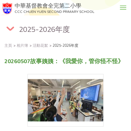
中華基督教會全完第二小學
T
CCC CHUEN YUEN SECOND PRIMARY SCHOOL
o
g
2025-2026年度
g
l
e
主頁
相片簿
活動花絮
2025-2026年度
n
a
20260507故事姨姨：《我愛你，管你怪不怪》
v
i
g
a
t
i
o
n