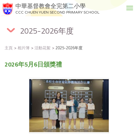
中華基督教會全完第二小學
T
CCC CHUEN YUEN SECOND PRIMARY SCHOOL
o
g
2025-2026年度
g
l
e
主頁
相片簿
活動花絮
2025-2026年度
n
a
2026年5月6日頒獎禮
v
i
g
a
t
i
o
n