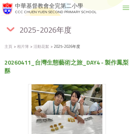
中華基督教會全完第二小學
T
CCC CHUEN YUEN SECOND PRIMARY SCHOOL
o
g
2025-2026年度
g
l
e
主頁
相片簿
活動花絮
2025-2026年度
n
a
20260411_台灣生態藝術之旅_DAY4 - 製作鳳梨
v
i
酥
g
a
t
i
o
n