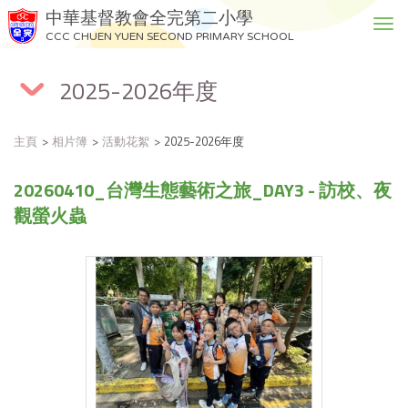
中華基督教會全完第二小學
T
CCC CHUEN YUEN SECOND PRIMARY SCHOOL
o
g
2025-2026年度
g
l
e
主頁
相片簿
活動花絮
2025-2026年度
n
a
20260410_台灣生態藝術之旅_DAY3 - 訪校、夜
v
i
觀螢火蟲
g
a
t
i
o
n