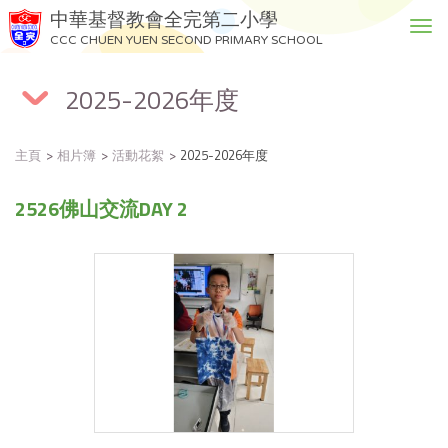
中華基督教會全完第二小學
T
CCC CHUEN YUEN SECOND PRIMARY SCHOOL
o
g
2025-2026年度
g
l
e
主頁
相片簿
活動花絮
2025-2026年度
n
a
2526佛山交流DAY 2
v
i
g
a
t
i
o
n