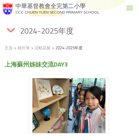
中華基督教會全完第二小學
T
CCC CHUEN YUEN SECOND PRIMARY SCHOOL
o
g
2024-2025年度
g
l
e
主頁
相片簿
活動花絮
2024-2025年度
n
a
上海蘇州姊妹交流DAY3
v
i
g
a
t
i
o
n