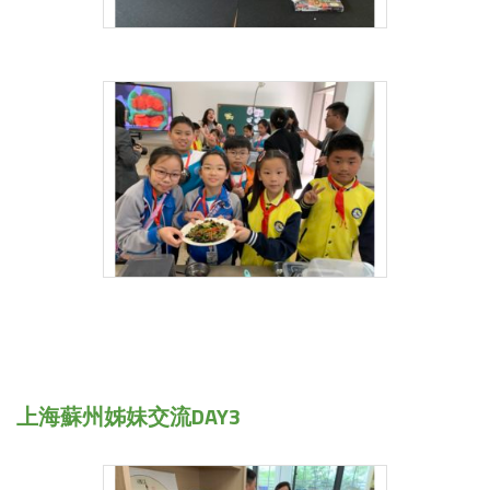
上海蘇州姊妹交流DAY3