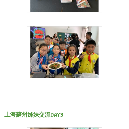
上海蘇州姊妹交流DAY3