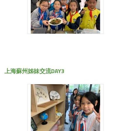
上海蘇州姊妹交流DAY3