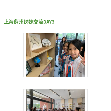
上海蘇州姊妹交流DAY3