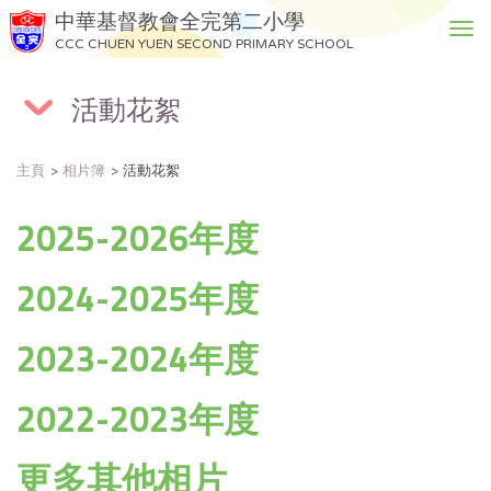
中華基督教會全完第二小學
T
CCC CHUEN YUEN SECOND PRIMARY SCHOOL
o
g
活動花絮
g
l
e
主頁
相片簿
活動花絮
n
a
2025-2026年度
v
i
g
2024-2025年度
a
t
2023-2024年度
i
o
n
2022-2023年度
更多其他相片