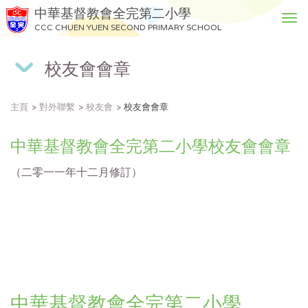
中華基督教會全完第二小學
T
CCC CHUEN YUEN SECOND PRIMARY SCHOOL
o
g
校友會會章
g
l
e
主頁
對外聯繫
校友會
校友會會章
n
a
v
中華基督教會全完第二小學校友會會章
i
g
（二零一一年十二月修訂）
a
t
i
o
n
中華基督教會全完第二小學