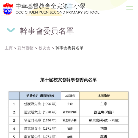
中華基督教會全完第二小學
T
CCC CHUEN YUEN SECOND PRIMARY SCHOOL
o
g
幹事會委員名單
g
l
e
主頁
對外聯繫
校友會
幹事會委員名單
n
a
v
i
g
a
t
i
o
n