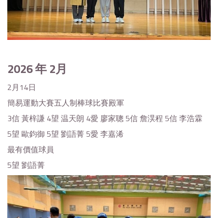
2026
年 2月
2月14日
簡易運動大賽五人制棒球比賽殿軍
3信 黃梓謙 4望 温天朗 4愛 廖家聰 5信 詹淏程 5信 李浩霖
5望 歐鈞御 5望 劉語菁 5愛 李嘉浠
最有價值球員
5望 劉語菁