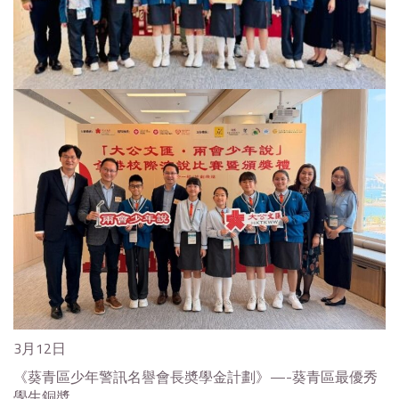
3月12日
《葵青區少年警訊名譽會長奬學金計劃》—-葵青區最優秀
學生銅奬