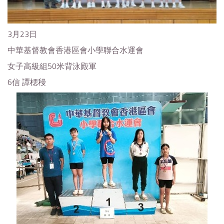
3月23日
中華基督教會香港區會小學聯合水運會
女子高級組50米背泳殿軍
6信 譚楒䅼