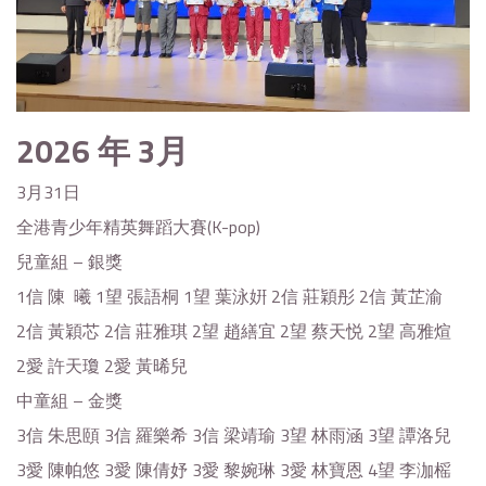
2026
年 3月
3月31日
全港青少年精英舞蹈大賽(K-pop)
兒童組 – 銀獎
1信 陳 曦 1望 張語桐 1望 葉泳姸 2信 莊穎彤 2信 黃芷渝
2信 黃穎芯 2信 莊雅琪 2望 趙繕宜 2望 蔡天悦 2望 高雅煊
2愛 許天瓊 2愛 黃晞兒
中童組 – 金獎
3信 朱思頤 3信 羅樂希 3信 梁靖瑜 3望 林雨涵 3望 譚洛兒
3愛 陳帕悠 3愛 陳倩妤 3愛 黎婉琳 3愛 林寶恩 4望 李泇榣