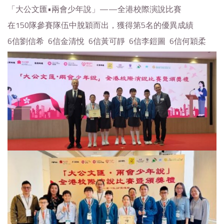
「大公文匯•兩會少年說」——全港校際演說比賽
在150隊參賽隊伍中脫穎而出，獲得第5名的優異成績
6信劉信希 6信金清悅 6信黃可靜 6信李鎧圖 6信何穎柔