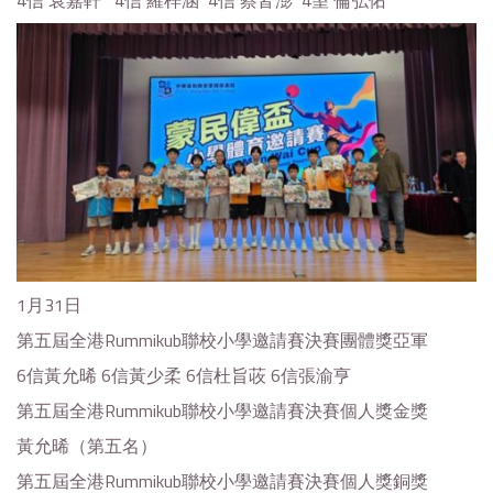
4信 袁嘉軒 4信 羅梓涵 4信 蔡皆澎 4望 倫弘佑
1月31日
第五屆全港Rummikub聯校小學邀請賽決賽團體獎亞軍
6信黃允晞 6信黃少柔 6信杜旨荍 6信張渝亨
第五屆全港Rummikub聯校小學邀請賽決賽個人獎金獎
黃允晞（第五名）
第五屆全港Rummikub聯校小學邀請賽決賽個人獎銅獎