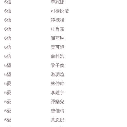
6信
李宛娜
6信
司徒悦澄
6信
譚楒䅼
6信
杜旨荍
6信
謝巧琳
6信
黃可靜
6信
俞梓浩
6望
黎子儁
6望
游玥煊
6愛
林仲珅
6愛
李鎧宇
6愛
譚樂兒
6愛
曾佳晴
6愛
黃恩彤