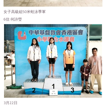
女子高級組50米蛙泳季軍
6信 何詩瑩
3月22日