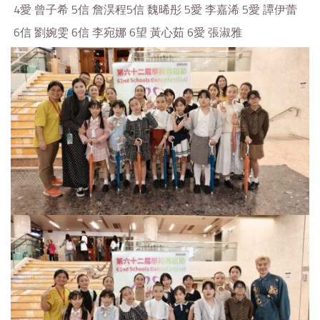
4愛 曾子希 5信 詹淏程5信 魏晞彤 5愛 李嘉浠 5愛 譚伊蕾
6信 劉婉雯 6信 李宛娜 6望 黃心茹 6愛 張淑雅