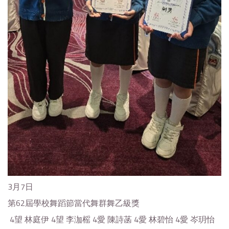
3月7日
第62屆學校舞蹈節當代舞群舞乙級獎
4望 林庭伊 4望 李泇榣 4愛 陳詩菡 4愛 林碧怡 4愛 岑玥怡