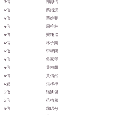
3信
謝靜怡
4信
蔡鍇澎
4信
蔡婷菲
4信
周梓林
4信
龔栩進
4信
林子樂
4信
李譽朗
4信
吳家瑩
4信
葉柏麟
4信
黃信然
4愛
張梓樺
5信
張凱傑
5信
范植然
5信
魏晞彤