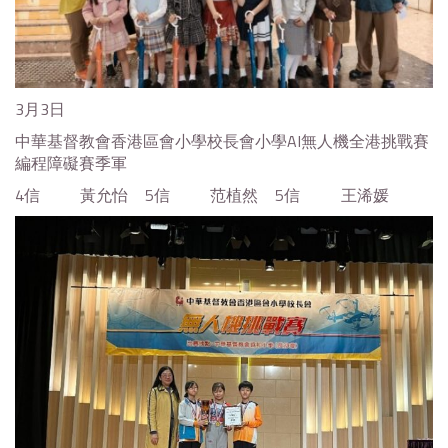
3月3日
中華基督教會香港區會小學校長會小學AI無人機全港挑戰賽
編程障礙賽季軍
4信
黃允怡
5信
范植然
5信
王浠媛