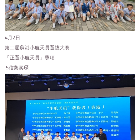
4月2日
第二屆蘇港小航天員選拔大賽
「正選小航天員」獎項
5信黎奕琛