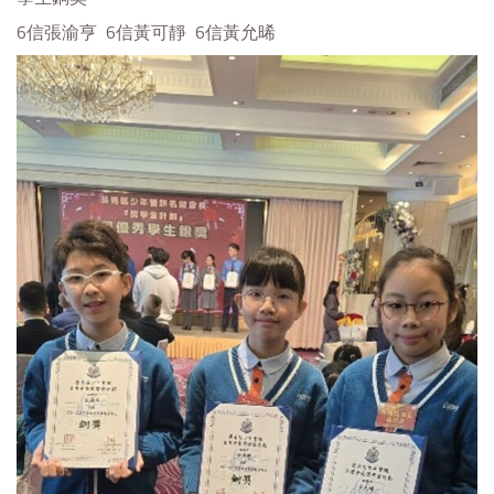
6信張渝亨 6信黃可靜 6信黃允晞