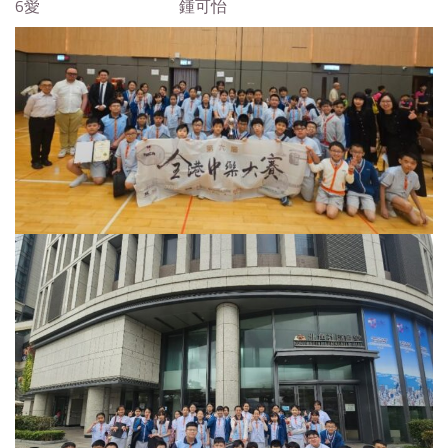
6愛
鍾可怡