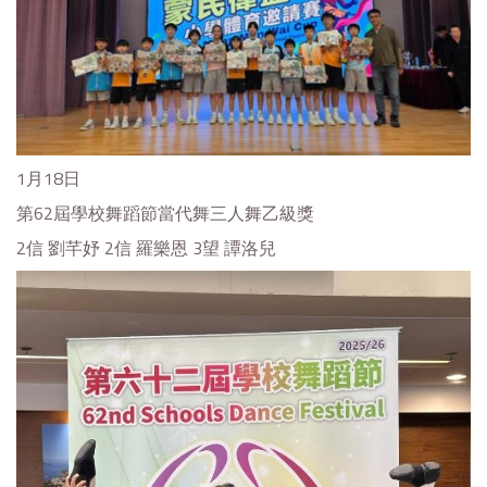
1月18日
第62屆學校舞蹈節當代舞三人舞乙級獎
2信 劉芊妤 2信 羅樂恩 3望 譚洛兒