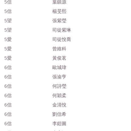
5信
葉鎮源
5信
楊旻熙
5望
張紫瑩
5望
司徒紫琳
5愛
司徒悅喬
5愛
曾維科
5愛
黃俊茗
6信
歐城瑋
6信
張渝亨
6信
何詩瑩
6信
何穎柔
6信
金清悅
6信
劉信希
6信
李鎧圖