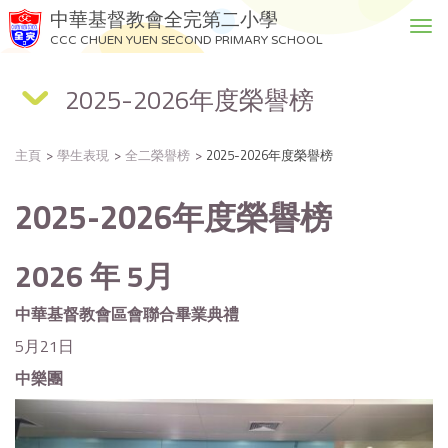
中華基督教會全完第二小學
T
CCC CHUEN YUEN SECOND PRIMARY SCHOOL
o
g
2025-2026年度榮譽榜
g
l
e
主頁
學生表現
全二榮譽榜
2025-2026年度榮譽榜
n
a
2025-2026
年度榮譽榜
v
i
g
2026
年 5月
a
t
中華基督教會區會聯合畢業典禮
i
o
5月21日
n
中樂團