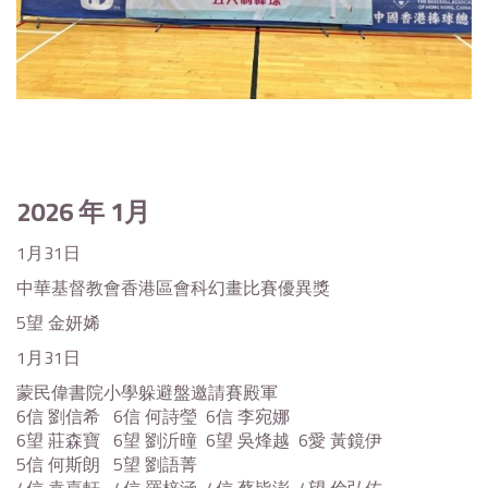
2026
年 1月
1月31日
中華基督教會香港區會科幻畫比賽優異獎
5望 金妍㛓
1月31日
蒙民偉書院小學躲避盤邀請賽殿軍
6信 劉信希 6信 何詩瑩 6信 李宛娜
6望 莊森寶 6望 劉沂曈 6望 吳烽越 6愛 黃鏡伊
5信 何斯朗 5望 劉語菁