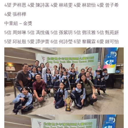
4望 尹梓恩 4愛 陳詩菡 4愛 林靖雯 4愛 林碧怡 4愛 曾子希
4愛 張梓樺
中童組 – 金獎
5信 周焯琳 5信 馮悅儀 5信 孫紫玥 5信 鄧泫雅 5信 甄苑妍
5望 邱祉殷 5愛 譚伊蕾 6信 何詩瑩 6望 黎爾霖 6愛 鍾可怡