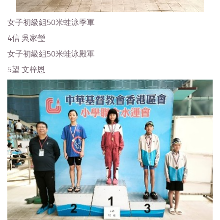
女子初級組50米蛙泳季軍
4信 吳家瑩
女子初級組50米蛙泳殿軍
5望 文梓恩