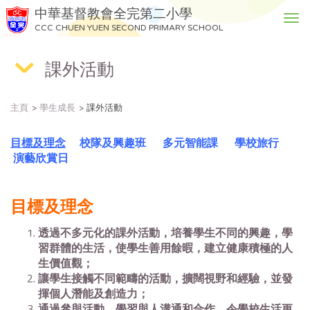
中華基督教會全完第二小學
T
CCC CHUEN YUEN SECOND PRIMARY SCHOOL
o
g
課外活動
g
l
e
主頁
學生成長
課外活動
n
a
v
目標及理念
校隊及興趣班
多元智能課
學校旅行
i
演藝欣賞日
g
a
目標及理念
t
i
透過不多元化的課外活動，培養學生不同的興趣，學
o
習群體的生活，使學生善用餘暇，建立健康積極的人
n
生價值觀；
讓學生接觸不同範疇的活動，擴闊視野和經驗，並發
揮個人潛能及創造力；
通過參與活動，學習與人溝通和合作，令學校生活更