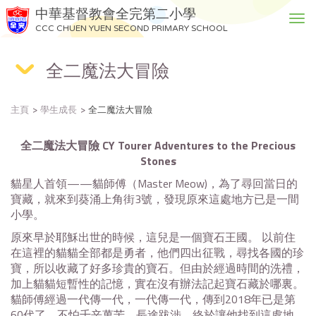
中華基督教會全完第二小學
T
CCC CHUEN YUEN SECOND PRIMARY SCHOOL
o
g
全二魔法大冒險
g
l
e
主頁
學生成長
全二魔法大冒險
n
a
v
全二魔法大冒險
CY Tourer Adventures to the Precious
i
Stones
g
貓星人首領——貓師傅（Master Meow)，為了尋回當日的
a
寶藏，就來到葵涌上角街3號，發現原來這處地方已是一間
t
小學。
i
原來早於耶穌出世的時候，這兒是一個寶石王國。 以前住
o
在這裡的貓貓全部都是勇者，他們四出征戰，尋找各國的珍
n
寶，所以收藏了好多珍貴的寶石。但由於經過時間的洗禮，
加上貓貓短暫性的記憶，實在沒有辦法記起寶石藏於哪裏。
貓師傅經過一代傳一代，一代傳一代，傳到2018年已是第
60代了，不怕千辛萬苦，長途跋涉，終於讓他找到這處地