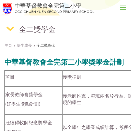
中華基督教會全完第二小學
T
CCC CHUEN YUEN SECOND PRIMARY SCHOOL
o
g
全二獎學金
g
l
e
主頁
學生成長
全二獎學金
n
a
v
中華基督教會全完第二小學獎學金計劃
i
g
項目
獲獎準則
a
t
i
家長教師會獎學金
獲老師推薦，每班兩名於行為、
o
現的學生
(好學生獎勵計劃)
n
汪彼得牧師紀念獎學金
以全學年之學業成績計算，考獲